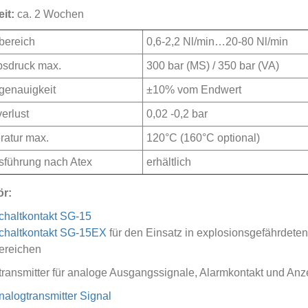
eit:
ca. 2 Wochen
bereich
0,6-2,2 Nl/min…20-80 Nl/min
bsdruck max.
300 bar (MS) / 350 bar (VA)
genauigkeit
±10% vom Endwert
erlust
0,02 -0,2 bar
atur max.
120°C (160°C optional)
führung nach Atex
erhältlich
r:
chaltkontakt SG-15
chaltkontakt SG-15EX
für den Einsatz in explosionsgefährdeten
ereichen
ransmitter für analoge Ausgangssignale, Alarmkontakt und Anz
nalogtransmitter Signal