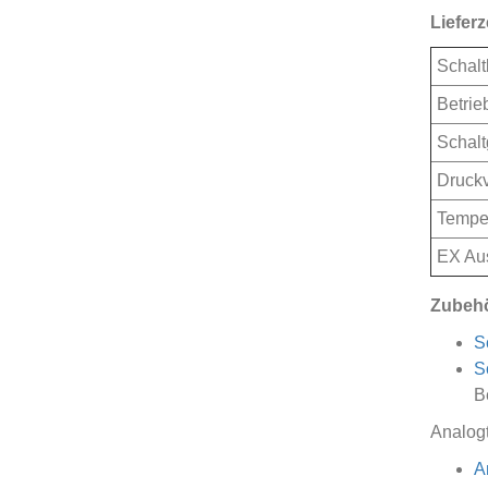
Lieferz
Schalt
Betrie
Schalt
Druckv
Temper
EX Aus
Zubehö
S
S
B
Analogt
A