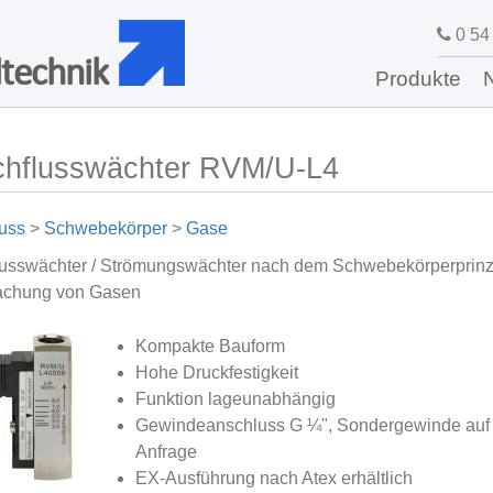
0 54 
technik
Produkte
chflusswächter RVM/U-L4
uss
>
Schwebekörper
>
Gase
lusswächter / Strömungswächter nach dem Schwebekörperprinz
chung von Gasen
Kompakte Bauform
Hohe Druckfestigkeit
Funktion lageunabhängig
Gewindeanschluss G ¼", Sondergewinde auf
Anfrage
EX-Ausführung nach Atex erhältlich