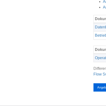
A
A
Dokum
Datenb
Betrie
Dokum
Operat
Differe
Flow S
Angeb