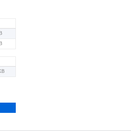
B
B
KB