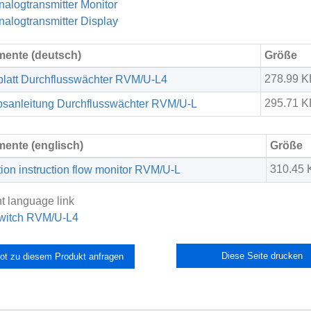
nalogtransmitter Monitor
nalogtransmitter Display
ente (deutsch)
Größe
278.99 K
latt Durchflusswächter RVM/U-L4
295.71 K
bsanleitung Durchflusswächter RVM/U-L
ente (englisch)
Größe
310.45 
ion instruction flow monitor RVM/U-L
nt language link
witch RVM/U-L4
Diese Seite drucken
ot zu diesem Produkt anfragen