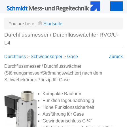
Schmidt
Mess- und Regeltechnik
Togg
navig
You are here :
Startseite
Durchflussmesser / Durchflusswächter RVO/U-
L4
Durchfluss
>
Schwebekörper
>
Gase
Zurück
Durchflussmesser / Durchflusswächter
(Stömungsmesser/Strömungswächter) nach dem
Schwebekörper-Prinzip für Gase
Kompakte Bauform
Funktion lageunabhängig
Hohe Funktionssicherheit
Ausführung für Gase
Gewindeanschluss G ¼"